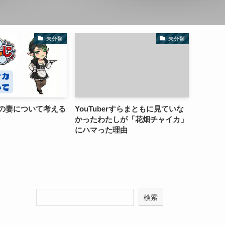
未分類
未分類
の妻について考える
YouTuberすらまともに見ていな
花畑チ
かったわたしが「花畑チャイカ」
にハマった理由
検索